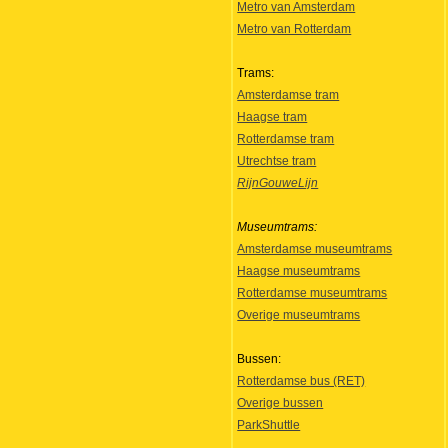
Metro van Amsterdam
Metro van Rotterdam
Trams:
Amsterdamse tram
Haagse tram
Rotterdamse tram
Utrechtse tram
RijnGouweLijn
Museumtrams:
Amsterdamse museumtrams
Haagse museumtrams
Rotterdamse museumtrams
Overige museumtrams
Bussen:
Rotterdamse bus (RET)
Overige bussen
ParkShuttle