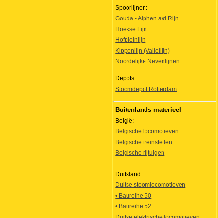
Spoorlijnen:
Gouda - Alphen a/d Rijn
Hoekse Lijn
Hofpleinlijn
Kippenlijn (Valleilijn)
Noordelijke Nevenlijnen
Depots:
Stoomdepot Rotterdam
Buitenlands materieel
België:
Belgische locomotieven
Belgische treinstellen
Belgische rijtuigen
Duitsland:
Duitse stoomlocomotieven
• Baureihe 50
• Baureihe 52
Duitse elektrische locomotieven