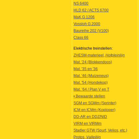
NS 6400
HLD 62 / ACTS 6700
MaK G 1206
Vossloh G 2000
Baureihe 202 (V100)
Class 66
Elektrische treinstellen:
ZHESM-materieel,
Hofpleinlijn
Mat. '24 (Blokkendoos)
Mat. '35 en '36
Mat. '46 (Muizeneus)
Mat. '54 (Hondekop)
Mat. ’64 / Plan V en T
• Bewaarde stellen
SGM en SGMm (Sprinter)
ICM en ICMm (Koploper)
DD-AR en DDZ/NID
VIRM en VIRMm
Stadler GTW (Spurt, Velios, etc.)
Protos,
Valleilijn