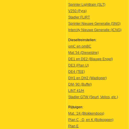
Sprinter Lighttrain (SLT)
V250 (Fyra)
Stadler FLIRT
Sprinter Nieuwe Generatie (SNG)
Intercity Nieuwe Generatie (ICNG)
Dieseltreinstellen:
omC en omBC
Mat.'34 (Dieseldrie)
DE1 en DE2 (Blauwe Engel)
DE3 (Plan U)
DE4 (TEE)
DH1 en DH2 (Wadloper)
DM-’90 (Buffel)
LINT 41/H
Stadler GTW (Spurt, Velios, etc.)
Rijtuigen:
Mat. ’24 (Blokkendoos)
Plan C, -D, en K (Bolkoppen)
Plan E