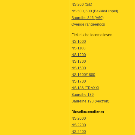
NS 200 (Sik)
NS 500, 600 (Bakkie/Hippel)
Baureihe 346 (V60)
Overige rangeerlocs
Elektrische locomotieven:
NS 1000
NS 1100
NS 1200
NS 1300
NS 1500
NS 1600/1800
NS 1700
NS 186 (TRAXX)
Baureihe 189
Baureihe 193 (Vectron)
Diesellocomotieven:
NS 2000
NS 2200
NS 2400