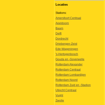
Locaties
Stations:
Amersfoort Centraal
Apeldoorn
Baarn
Delft
Dordrecht
Driebergen-Zeist
Ede-Wageningen
's-Hertogenbosch
Gouda en -Goverwelle
Rotterdam Alexander
Rotterdam Centraal
Rotterdam Lombardijen
Rotterdam Noord
Rotterdam Zuid en -Stadion
Utrecht Centraal
Vught
Zwolle