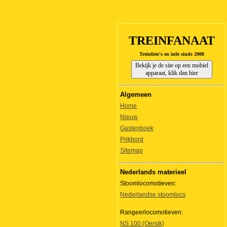
Ga
direct
naar
TREINFANAAT
de
Treinfoto's en info sinds 2008
hoofdinhoud
Bekijk je de site op een mobiel
apparaat, klik dan hier
Algemeen
Home
Nieuw
Gastenboek
Prikbord
Sitemap
Nederlands materieel
Stoomlocomotieven:
Nederlandse stoomlocs
Rangeerlocomotieven:
NS 100 (Oersik)