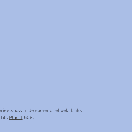
erieelshow in de sporendriehoek. Links
chts
Plan T
508.