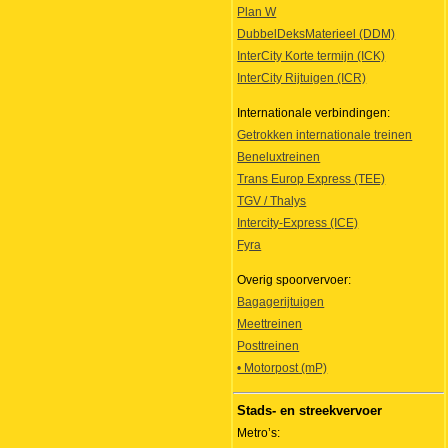
Plan W
DubbelDeksMaterieel (DDM)
InterCity Korte termijn (ICK)
InterCity Rijtuigen (ICR)
Internationale verbindingen:
Getrokken internationale treinen
Beneluxtreinen
Trans Europ Express (TEE)
TGV / Thalys
Intercity-Express (ICE)
Fyra
Overig spoorvervoer:
Bagagerijtuigen
Meettreinen
Posttreinen
• Motorpost (mP)
Stads- en streekvervoer
Metro’s: