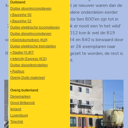
Duitsland:
korter dan de 700-serie. Hoewel ze nieuwer waren dan de
Duitse stoomlocomotieven
700'en, zijn ze vanwege de oudere onderdelen eerder
• Baureihe 50
buiten dienst gesteld. De laatste tien 800'en zijn tot in
• Baureihe 52
2012 ingezet, maar helaas heb ik er nooit een 'in het wild'
Duitse elektrische locomotieven
gespot. Op 29 september 2012 kon ik wel de 819
Duitse diesellocomotieven
vastleggen, die samen met de 834 en 840 is bewaard door
• Kleinlokomotiven (Köf)
Stichting RoMeO. Verder zijn er 26 exemplaren naar
Duitse elektrische treinstellen
Roemenië vertrokken om daar ingezet te worden, de rest is
• Stadler FLIRT
• Intercity-Express (ICE)
gesloopt.
Duitse dieseltreinstellen
• Railbus
Overig Duits materieel
Overig buitenland:
Denemarken
Groot-Brittannië
Ierland
Luxemburg
Tsjechië