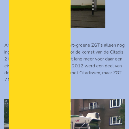
Anno 2011 werden de gele en wit-groene ZGT's alleen nog
ingezet op de lijnen 4, 7 en 8. Door de komst van de Citadis
2 in dat jaar duurde het echter niet lang meer voor daar een
einde aan zou komen. Op 9 maart 2012 werd een deel van
de diensten van lijn 4 al gereden met Citadissen, maar ZGT
712 gaf zich nog niet gewonnen.