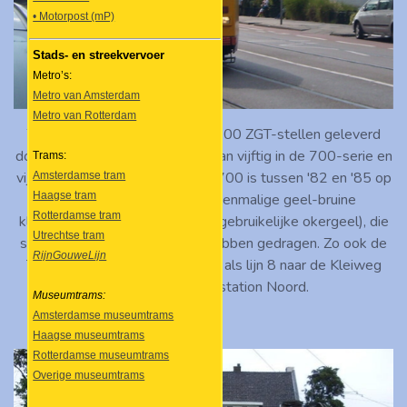
• Motorpost (mP)
Stads- en streekvervoer
Metro’s:
Metro van Amsterdam
Metro van Rotterdam
Tussen 1981 en 1988 zijn er 100 ZGT-stellen geleverd
door trambouwer Düwag, waarvan vijftig in de 700-serie en
Trams:
vijftig in de 800-serie. De serie 700 is tussen '82 en '85 op
Amsterdamse tram
Haagse tram
de rails verschenen in de toenmalige geel-bruine
Rotterdamse tram
kleurstelling (wel feller dan het gebruikelijke okergeel), die
Utrechtse tram
sommige stellen tot het eind hebben gedragen. Zo ook de
RijnGouweLijn
719, die op 23 augustus 2009 als lijn 8 naar de Kleiweg
een stop maakt bij station Noord.
Museumtrams:
Amsterdamse museumtrams
Haagse museumtrams
Rotterdamse museumtrams
Overige museumtrams