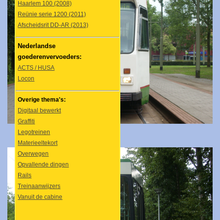
Haarlem 100 (2008)
Reünie serie 1200 (2011)
Afscheidsrit DD-AR (2013)
Nederlandse
goederenvervoeders:
ACTS / HUSA
Locon
Overige thema's:
Digitaal bewerkt
Graffiti
Legotreinen
Materieeltekort
Overwegen
Opvallende dingen
Rails
Treinaanwijzers
Vanuit de cabine