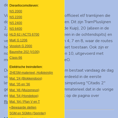
de stad kunnen verplaatsen.
Diesellocomotieven:
NS 2000
Volgens de dienstregeling zijn er officieel elf tramlijnen die
NS 2200
door de RET geëxploiteerd worden. Dit zijn TramPluslijnen
NS 2400
2, 12 (alleen bij evenementen in de Kuip), 20 (alleen in de
NS 6400
spits), 21, 23, 24, 25 en 124 (alleen in de ochtendspits) en
HLD 62 / ACTS 6700
verder nog de 'normale' tramlijnen 4, 7 en 8, waar de routes
MaK G 1206
het opwaarderen naar TramPlus niet toestaan. Ook zijn er
Vossloh G 2000
Baureihe 202 (V100)
nog de toeristische tramlijnen 9 en 10, uitgevoerd met
Class 66
museumtrams van Stichting RoMeO.
Elektrische treinstellen:
De vloot van de Rotterdamse tram bestaat vandaag de dag
ZHESM-materieel,
Hofpleinlijn
volledig uit Citadis-trams,
onderverdeeld in de eerste
Mat. '24 (Blokkendoos)
levering uit 2003 en de tweede (simpelweg "Citadis 2"
Mat. '35 en '36
genoemd) uit 2011. Voor het trammaterieel dat in de vorige
Mat. '46 (Muizeneus)
eeuw werd ingezet kan je terecht op de pagina over
Mat. '54 (Hondekop)
Rotterdamse museumtrams
.
Mat. ’64 / Plan V en T
• Bewaarde stellen
SGM en SGMm (Sprinter)