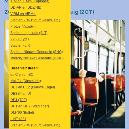
Materieel (21e eeuw)
ICM en ICMm (Koploper)
DD-AR en DDZ/NID
Zwevend Geleed Tramrijtuig (ZGT)
VIRM en VIRMm
Stadler GTW (Spurt, Velios, etc.)
Protos,
Valleilijn
Sprinter Lighttrain (SLT)
V250 (Fyra)
Stadler FLIRT
Sprinter Nieuwe Generatie (SNG)
Intercity Nieuwe Generatie (ICNG)
Dieseltreinstellen:
omC en omBC
Mat.'34 (Dieseldrie)
DE1 en DE2 (Blauwe Engel)
DE3 (Plan U)
DE4 (TEE)
DH1 en DH2 (Wadloper)
DM-’90 (Buffel)
LINT 41/H
Stadler GTW (Spurt, Velios, etc.)