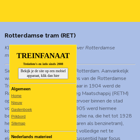
Ga
direct
naar
de
Rotterdamse tram (RET)
hoofdinhoud
Klik
hier
voor de aparte pagina over Rotterdamse
TREINFANAAT
museumtrams.
Treinfoto's en info sinds 2008
Sinds 1879 rijden er trams door Rotterdam. Aanvankelijk
Bekijk je de site op een mobiel
apparaat, klik dan hier
waren dit stoom- en paardentrams van de Rotterdamse
Tramweg Maatschappij (RTM), maar in 1904 werd de
Algemeen
Rotterdamse Elektrische Tramweg Maatschappij (RETM)
Home
opgericht met als doel het tramvervoer binnen de stad
Nieuw
volledig elektrisch te maken. In 1905 werd hiermee
Gastenboek
begonnen en op de lijn naar Overschie na, die het tot 1928
Prikbord
heeft uitgehouden (in de laatste jaren als benzinetram),
Sitemap
kostte het maar twee jaar om het volledige net te
Nederlands materieel
elektrificeren. De RTM had in de tussentijd haar focus