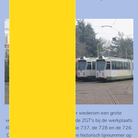
Op 28 januari 2013 stond er wederom een grote
verzameling buiten dienst gestelde ZGT's bij de werkplaats
Kleiweg. Vooraan stonden de gele 737, de 728 en de 726.
De laatste heeft een ondertussen historisch lijnnummer op