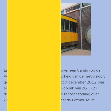
Er is een tijd lang gediscussieerd over een tramlijn op de
Wilhelminapier, die er door de nabijheid van de metro nooit
gekomen is. Van 22 september tot 9 december 2012 was
er alsnog een tram op de pier, de kopbak van ZGT 727
diende namelijk als entree voor de tentoonstelling over
kunstenaar Cor Kraat in het Nederlands Fotomuseum.