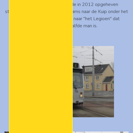
de koersrol staan, namelijk de in 2012 opgeheven
stadionlijn 29. Sindsdien rijden trams naar de Kuip onder het
lijnnummer 12, als verwijzing naar "het Legioen" dat
zogezegd de twaalfde man is.