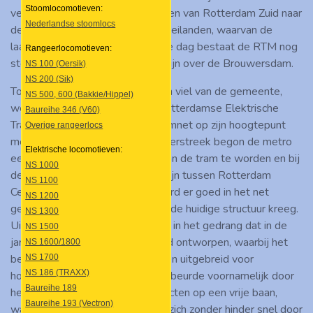
Stoomlocomotieven:
verplaatst naar de streektramlijnen van Rotterdam Zuid naar
Nederlandse stoomlocs
de Zuid-Hollandse- en Zeeuwse eilanden, waarvan de
laatste reed in 1966. Vandaag de dag bestaat de RTM nog
Rangeerlocomotieven:
steeds als een toeristische tramlijn over de Brouwersdam.
NS 100 (Oersik)
NS 200 (Sik)
Toen de RETM in 1927 in handen viel van de gemeente,
NS 500, 600 (Bakkie/Hippel)
werd de naam veranderd naar Rotterdamse Elektrische
Baureihe 346 (V60)
Tram (RET). In 1930 was het tramnet op zijn hoogtepunt
Overige rangeerlocs
met 25 lijnen. Naarmate de tijd verstreek begon de metro
Elektrische locomotieven:
een steeds grotere concurrent van de tram te worden en bij
NS 1000
de opening van de eerste metrolijn tussen Rotterdam
NS 1100
Centraal en Zuidplein in 1968 werd er goed in het net
NS 1200
geknipt, waarbij het grotendeels de huidige structuur kreeg.
NS 1300
Uiteindelijk kwam de tram zo erg in het gedrang dat in de
NS 1500
jaren '90 het TramPlus-plan werd ontworpen, waarbij het
NS 1600/1800
bestaande net werd aangepast en uitgebreid voor
NS 1700
NS 186 (TRAXX)
hoogwaardig tramvervoer. Dit gebeurde voornamelijk door
Baureihe 189
het (her)aanleggen van tramtrajecten op een vrije baan,
Baureihe 193 (Vectron)
waarop nieuwe lagevloerstrams
zich
zonder hinder snel door