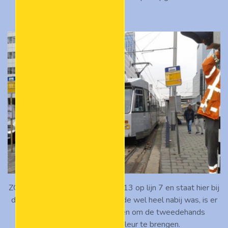
ZGT 720 reed op 15 februari 2013 op lijn 7 en staat hier bij
de halte Weena. Omdat het einde wel heel nabij was, is er
niet meer de moeite genomen om de tweedehands
koplamp in de juiste kleur te brengen.