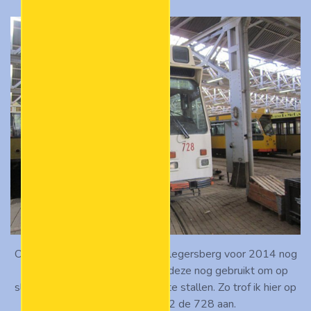
Omdat de museumremise te Hillegersberg voor 2014 nog
eigendom van de RET was, is deze nog gebruikt om op
sloop wachtend ZGT-materieel te stallen. Zo trof ik hier op
29 september 2012 de 728 aan.