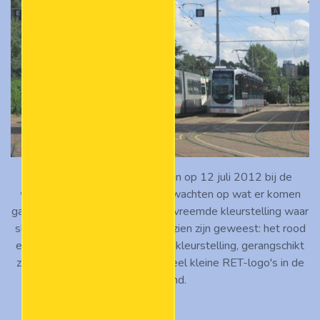
ZGT-stellen 739 en 715 staan op 12 juli 2012 bij de
werkplaats aan de Kleiweg te wachten op wat er komen
gaat. De 715 is gestoken in een vreemde kleurstelling waar
slechts een paar ZGT's van voorzien zijn geweest: het rood
en groen op grijs van de nieuwe kleurstelling, gerangschikt
zoals het wit-groen, met heel veel kleine RET-logo's in de
rode band.