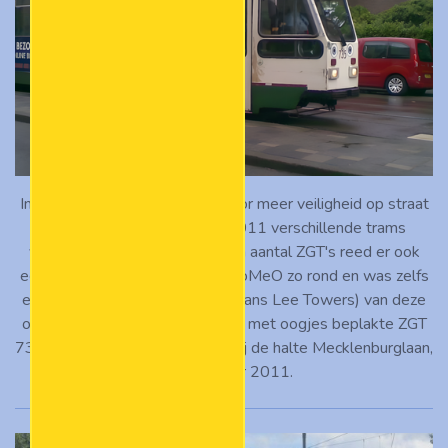
In het kader van een initiatief voor meer veiligheid op straat
in Rotterdam-West, zijn in 2011 verschillende trams
voorzien van oogjes. Naast een aantal ZGT's reed er ook
een werkwagen van Stichting RoMeO zo rond en was zelfs
een van de Europoint-torens (thans Lee Towers) van deze
ogen voorzien. De foto toont de met oogjes beplakte ZGT
735 op lijn 7 naar Woudestein bij de halte Mecklenburglaan,
6 september 2011.