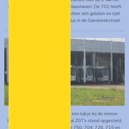
westzijde tijdelijk ingekort tot Maashaven. De 702 heeft
net metrostation Maashaven achter zich gelaten en rijdt
langs de Maassilo naar de keerlus in de Gaesbeekstraat.
Diezelfde dag nam ik ook nog een kijkje bij de remise
Beverwaard, waar nog een aantal ZGT's stond opgesteld.
Van links naar rechts zien we de 750, 704, 726, 715 en