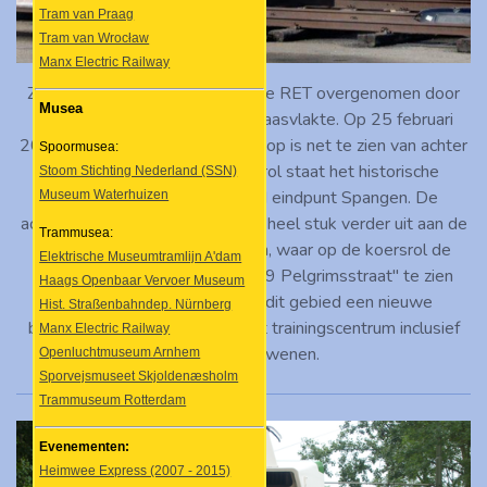
Tram van Praag
Tram van Wrocław
Manx Electric Railway
ZGT 841 is na haar carrière bij de RET overgenomen door
Musea
trainingscentrum Risk op de Maasvlakte. Op 25 februari
2012 nam ik hier een kijkje. De kop is net te zien van achter
Spoormusea:
een tankwagon, op de koersrol staat het historische
Stoom Stichting Nederland (SSN)
lijnnummer 6 met bijpassend eindpunt Spangen. De
Museum Waterhuizen
achterkant van de tram stak een heel stuk verder uit aan de
Trammusea:
andere kant van de tankwagon, waar op de koersrol de
Elektrische Museumtramlijn A'dam
tevens historische aanduiding "9 Pelgrimsstraat" te zien
Haags Openbaar Vervoer Museum
was. Vandaag de dag heeft dit gebied een nieuwe
Hist. Straßenbahndep. Nürnberg
bestemming gekregen en is het trainingscentrum inclusief
Manx Electric Railway
de tram verdwenen.
Openluchtmuseum Arnhem
Sporvejsmuseet Skjoldenæsholm
Trammuseum Rotterdam
Evenementen:
Heimwee Express (2007 - 2015)