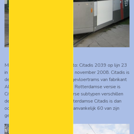
Mijn eerste zelfgemaakte tramfoto: Citadis 2039 op lijn 23
in de keerlus in de Beverwaard, 1 november 2008. Citadis is
de naam van een grote familie lagevloertrams van fabrikant
Alstom. De officiële naam van de Rotterdamse versie is
Citadis 302. Zelfs tussen de diverse subtypen verschillen
de trams erg van uiterlijk. De Rotterdamse Citadis is dan
ook een uniek ontwerp, waar er aanvankelijk 60 van zijn
gebouwd.