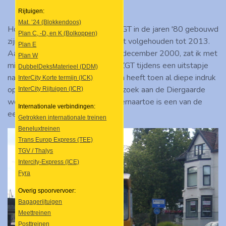
Rijtuigen:
Mat. ’24 (Blokkendoos)
Hoewel de trams van het type ZGT in de jaren '80 gebouwd
Plan C, -D, en K (Bolkoppen)
zijn, hebben de laatste stellen het volgehouden tot 2013.
Plan E
Aan het begin van deze eeuw, in december 2000, zat ik met
Plan W
mijn vader voor het eerst in een ZGT tijdens een uitstapje
DubbelDeksMaterieel (DDM)
naar Diergaarde Blijdorp. De tram heeft toen al diepe indruk
InterCity Korte termijn (ICK)
op me gemaakt, want van het bezoek aan de Diergaarde
InterCity Rijtuigen (ICR)
weet ik niks meer, maar deze rit ernaartoe is een van de
Internationale verbindingen:
eerste herinneringen die ik heb.
Getrokken internationale treinen
Beneluxtreinen
Trans Europ Express (TEE)
TGV / Thalys
Intercity-Express (ICE)
Fyra
Overig spoorvervoer:
Bagagerijtuigen
Meettreinen
Posttreinen