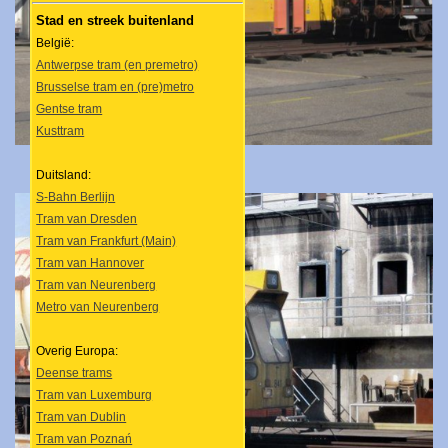
Stad en streek buitenland
België:
Antwerpse tram (en premetro)
Brusselse tram en (pre)metro
Gentse tram
Kusttram
Duitsland:
S-Bahn Berlijn
Tram van Dresden
Tram van Frankfurt (Main)
Tram van Hannover
Tram van Neurenberg
Metro van Neurenberg
Overig Europa:
Deense trams
Tram van Luxemburg
Tram van Dublin
Tram van Poznań