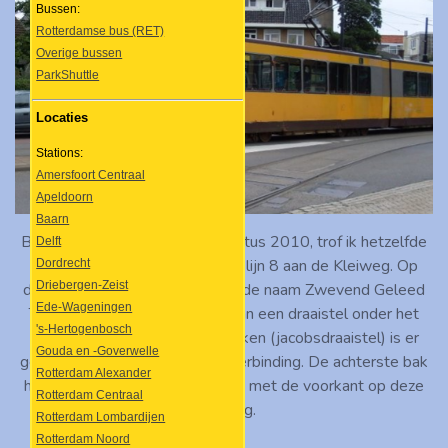
Bussen:
Rotterdamse bus (RET)
Overige bussen
ParkShuttle
Locaties
Stations:
Amersfoort Centraal
Apeldoorn
Baarn
Bijna een jaar later, op 12 augustus 2010, trof ik hetzelfde
Delft
tramstel aan bij de keerlus van lijn 8 aan de Kleiweg. Op
Dordrecht
Driebergen-Zeist
deze foto kunnen we zien waar de naam Zwevend Geleed
Ede-Wageningen
Tramrijtuig op slaat: in plaats van een draaistel onder het
's-Hertogenbosch
verbindingsstuk tussen de bakken (jacobsdraaistel) is er
Gouda en -Goverwelle
gekozen voor een 'zwevende' verbinding. De achterste bak
Rotterdam Alexander
heeft maar één draaistel en rust met de voorkant op deze
Rotterdam Centraal
geleding.
Rotterdam Lombardijen
Rotterdam Noord