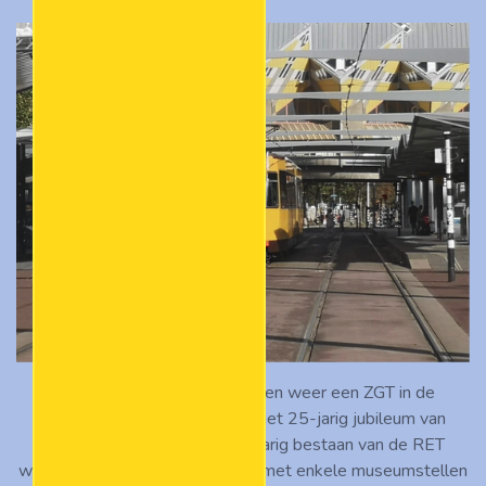
In 2022 was er voor heel even weer een ZGT in de
lijndienst te zien. Ter ere van het 25-jarig jubileum van
Stichting RoMeO én het 95-jarig bestaan van de RET
werden er op 16 oktober 2022 met enkele museumstellen