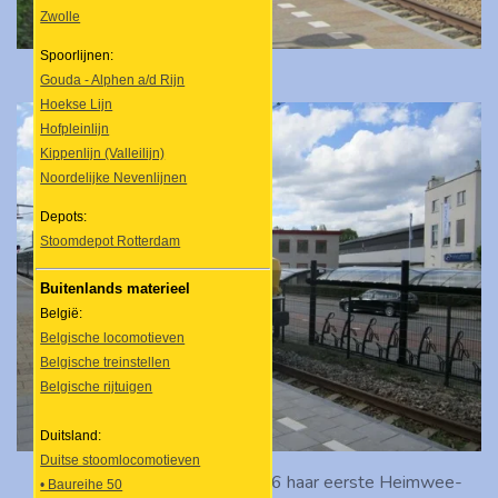
Zwolle
Spoorlijnen:
Gouda - Alphen a/d Rijn
Hoekse Lijn
Hofpleinlijn
Kippenlijn (Valleilijn)
Noordelijke Nevenlijnen
Depots:
Stoomdepot Rotterdam
Buitenlands materieel
België:
Belgische locomotieven
Belgische treinstellen
Belgische rijtuigen
Duitsland:
Duitse stoomlocomotieven
Op 12 mei 2012 reed loc 1656 haar eerste Heimwee-
• Baureihe 50