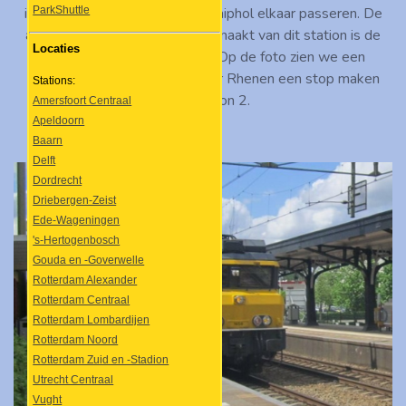
intercity's naar Nijmegen en Schiphol elkaar passeren. De
ParkShuttle
andere treindienst die gebruik maakt van dit station is de
Locaties
sprinter Uitgeest - Rhenen. Op de foto zien we een
onbekende SLT onderweg naar Rhenen een stop maken
Stations:
langs perron 2.
Amersfoort Centraal
Apeldoorn
Baarn
Delft
Dordrecht
Driebergen-Zeist
Ede-Wageningen
's-Hertogenbosch
Gouda en -Goverwelle
Rotterdam Alexander
Rotterdam Centraal
Rotterdam Lombardijen
Rotterdam Noord
Rotterdam Zuid en -Stadion
Utrecht Centraal
Vught