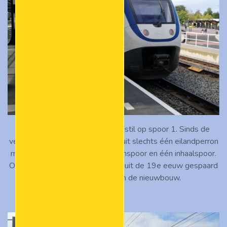
De sprinter naar Rhenen staat stil op spoor 1. Sinds de
verbouwing bestaat het station uit slechts één eilandperron
met aan beide kanten één perronspoor en één inhaalspoor.
Ook zien we dat de overkapping uit de 19e eeuw gespaard
is en is geïntegreerd in de nieuwbouw.