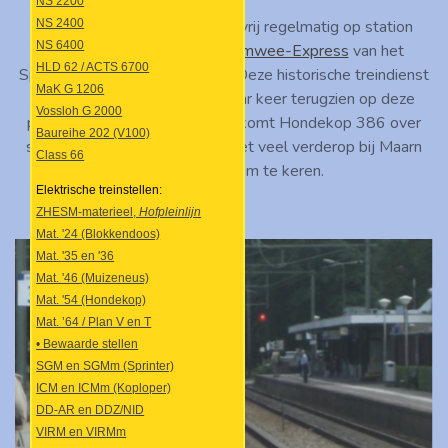
NS 2200
Van 2009 tot 2012 kwam ik vrij regelmatig op station
NS 2400
NS 6400
Driebergen-Zeist om de
Heimwee-Express
van het
HLD 62 / ACTS 6700
Spoorwegmuseum te spotten. Deze historische treindienst
MaK G 1206
zullen we dan ook nog een paar keer terugzien op deze
Vossloh G 2000
pagina. Op 30 augustus 2009 komt Hondekop 386 over
Baureihe 202 (V100)
spoor 1 door het station, om niet veel verderop bij Maarn
Class 66
Goederen weer om te keren.
Elektrische treinstellen:
ZHESM-materieel,
Hofpleinlijn
Mat. '24 (Blokkendoos)
Mat. '35 en '36
Mat. '46 (Muizeneus)
Mat. '54 (Hondekop)
Mat. ’64 / Plan V en T
• Bewaarde stellen
SGM en SGMm (Sprinter)
ICM en ICMm (Koploper)
DD-AR en DDZ/NID
VIRM en VIRMm