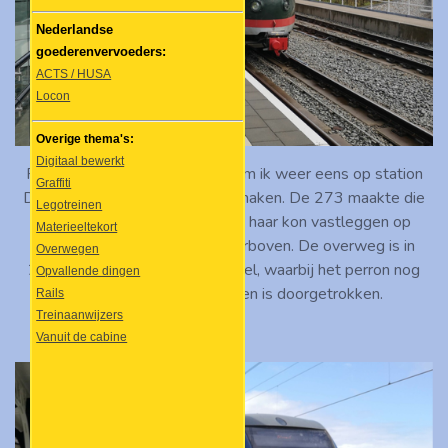
Nederlandse
goederenvervoeders:
ACTS / HUSA
Locon
Overige thema's:
Digitaal bewerkt
Pas op 27 augustus 2021 kwam ik weer eens op station
Graffiti
Driebergen-Zeist om foto's te maken. De 273 maakte die
Legotreinen
dag een speciale rit, waarbij ik haar kon vastleggen op
Materieeltekort
praktisch dezelfde plek als hierboven. De overweg is in
Overwegen
2018 vervangen door een tunnel, waarbij het perron nog
Opvallende dingen
een stuk richting het oosten is doorgetrokken.
Rails
Treinaanwijzers
Vanuit de cabine