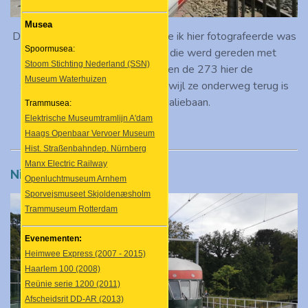
Musea
De laatste Heimwee-Express die ik hier fotografeerde was
Spoormusea:
die van 10 juni 2012, eentje die werd gereden met
Stoom Stichting Nederland (SSN)
Muizenneus 273. We zien de 273 hier de
Museum Waterhuizen
spoorwegovergang kruisen, terwijl ze onderweg terug is
naar Utrecht Maliebaan.
Trammusea:
Elektrische Museumtramlijn A'dam
Haags Openbaar Vervoer Museum
Hist. Straßenbahndep. Nürnberg
Manx Electric Railway
Nieuwe situatie
Openluchtmuseum Arnhem
Sporvejsmuseet Skjoldenæsholm
Trammuseum Rotterdam
Evenementen:
Heimwee Express (2007 - 2015)
Haarlem 100 (2008)
Reünie serie 1200 (2011)
Afscheidsrit DD-AR (2013)