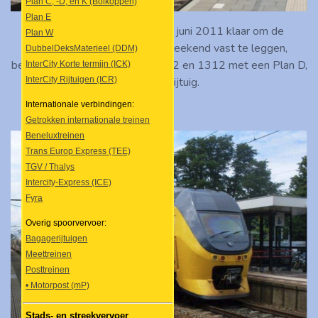
Plan C, -D, en K (Bolkoppen)
Plan E
Uw webmaster staat op 12 juni 2011 klaar om de
Plan W
Heimwee Express van dat weekend vast te leggen,
DubbelDeksMaterieel (DDM)
bestaande uit locomotieven 1202 en 1312 met een Plan D,
InterCity Korte termijn (ICK)
InterCity Rijtuigen (ICR)
-E en -W-rijtuig.
Internationale verbindingen:
Getrokken internationale treinen
Beneluxtreinen
Trans Europ Express (TEE)
TGV / Thalys
Intercity-Express (ICE)
Fyra
Overig spoorvervoer:
Bagagerijtuigen
Meettreinen
Posttreinen
• Motorpost (mP)
Stads- en streekvervoer