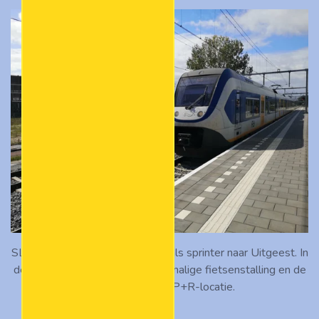
SLT 2451 komt aan op spoor 2 als sprinter naar Uitgeest. In
de achtergrond zien we de voormalige fietsenstalling en de
nieuw gebouwde P+R-locatie.