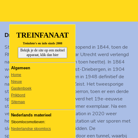
Ga
direct
naar
de
TREINFANAAT
Driebergen-Zeist
hoofdinhoud
Treinfoto's en info sinds 2008
Station Driebergen-Zeist werd geopend in 1844, toen de
Bekijk je de site op een mobiel
Rhijnspoorlijn van Amsterdam naar Utrecht werd verlengd
apparaat, klik dan hier
naar Driebergen (zoals het station toen heette). In 1864
Algemeen
werd het station vernoemd in Zeist-Driebergen, in 1904
Home
werd dit weer Driebergen, tot men in 1948 definitief de
Nieuw
naam veranderde in Driebergen-Zeist. Het tweesporige
Gastenboek
station kreeg in 1854 een eilandperron, toen er een derde
Prikbord
spoor werd aangelegd. In 1962 werd het 19e-eeuwse
Sitemap
station vervangen door een moderner exemplaar. Na een
veel grotere verbouwing is het station in 2020 weer
Nederlands materieel
heropend, sindsdien bestaat het station uit vier sporen met
Stoomlocomotieven:
slechts één eilandperron in het midden. De
Nederlandse stoomlocs
spoorwegovergang is vervangen door een tunnel, waarbij