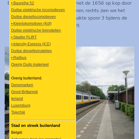
Express. Links zien we de trein met de 1656 op kop door
• Baureihe 52
station Driebergen-Zeist komen, rechts zien we het
Duitse elektrische locomotieven
kopmaken op het weinig gebruikte spoor 3 tijdens de
Duitse diesellocomotieven
• Kleinlokomotiven (Köf)
laatste rit.
Duitse elektrische treinstellen
• Stadler FLIRT
• Intercity-Express (ICE)
Duitse dieseltreinstellen
• Railbus
Overig Duits materieel
Overig buitenland:
Denemarken
Groot-Brittannië
Ierland
Luxemburg
Tsjechië
Stad en streek buitenland
België: