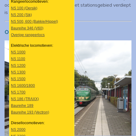
Rangeerlocomotieven:
ook meteen een groot deel van het stationsgebied verdiept
NS 100 (Oersik)
is aangelegd.
NS 200 (Sik)
NS 500, 600 (Bakkie/Hippel)
Baureihe 346 (V60)
Oude situatie
Overige rangeerlocs
Elektrische locomotieven:
NS 1000
NS 1100
NS 1200
NS 1300
NS 1500
NS 1600/1800
NS 1700
NS 186 (TRAXX)
Baureihe 189
Baureihe 193 (Vectron)
Diesellocomotieven:
NS 2000