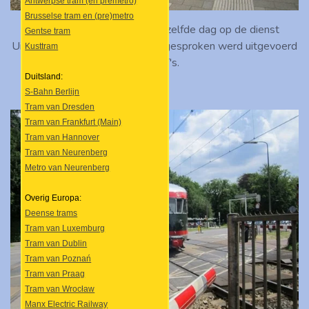
Antwerpse tram (en premetro)
Brusselse tram en (pre)metro
Sprinter-drietje 2949 op diezelfde dag op de dienst
Gentse tram
Uitgeest - Rhenen, die normaal gesproken werd uitgevoerd
Kusttram
met SLT's.
Duitsland:
S-Bahn Berlijn
Tram van Dresden
Tram van Frankfurt (Main)
Tram van Hannover
Tram van Neurenberg
Metro van Neurenberg
Overig Europa:
Deense trams
Tram van Luxemburg
Tram van Dublin
Tram van Poznań
Tram van Praag
Tram van Wrocław
Manx Electric Railway