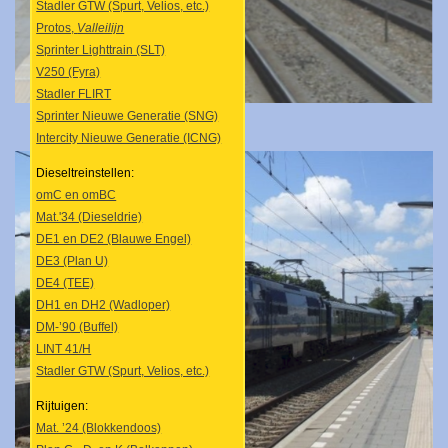
Stadler GTW (Spurt, Velios, etc.)
Protos,
Valleilijn
Sprinter Lighttrain (SLT)
V250 (Fyra)
Stadler FLIRT
Sprinter Nieuwe Generatie (SNG)
Intercity Nieuwe Generatie (ICNG)
Dieseltreinstellen:
omC en omBC
Mat.'34 (Dieseldrie)
DE1 en DE2 (Blauwe Engel)
DE3 (Plan U)
DE4 (TEE)
DH1 en DH2 (Wadloper)
DM-’90 (Buffel)
LINT 41/H
Stadler GTW (Spurt, Velios, etc.)
Rijtuigen:
Mat. ’24 (Blokkendoos)