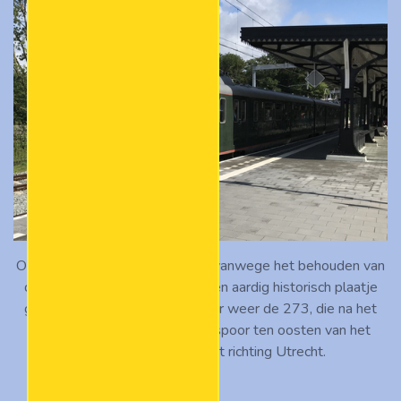
Ondanks de nieuwbouw kan er, vanwege het behouden van
de oude perronkap, toch nog een aardig historisch plaatje
geschoten worden. We zien hier weer de 273, die na het
kopmaken op het nieuwe kopspoor ten oosten van het
station weer terugkeert richting Utrecht.