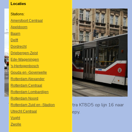
Locaties
Stations:
Amersfoort Centraal
Apeldoorn
Baarn
Delft
Dordrecht
Driebergen-Zeist
Ede-Wageningen
's-Hertogenbosch
Gouda en -Goverwelle
Rotterdam Alexander
Rotterdam Centraal
Rotterdam Lombardijen
Rotterdam Noord
Tramstel 9088 van het type Tatra KT8D5 op lijn 16 naar
Rotterdam Zuid en -Stadion
Sídliště Řepy.
Utrecht Centraal
Vught
Zwolle