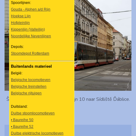
Spoorlijnen:
Gouda - Alphen a/d Rijn
Hoekse Lijn
Hofpleinlijn
Kippenlijn (Valleilijn)
Noordelijke Nevenlijnen
Depots:
Stoomdepot Rotterdam
Buitenlands materieel
België:
Belgische locomotieven
Belgische treinstellen
Belgische rijtuigen
Škoda 15 T-tramstel 9365 op lijn 10 naar Sídliště Ďáblice.
Duitsland:
Duitse stoomlocomotieven
• Baureihe 50
• Baureihe 52
Duitse elektrische locomotieven