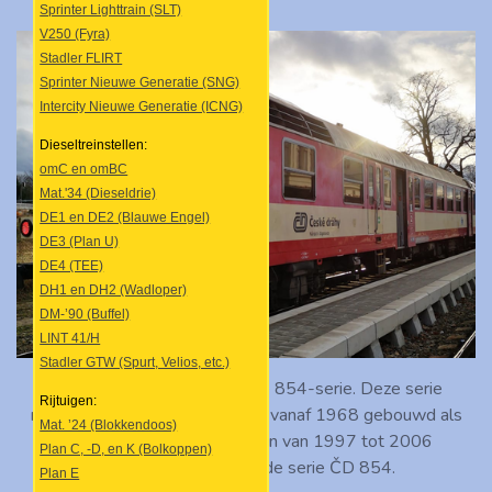
Sprinter Lighttrain (SLT)
V250 (Fyra)
Stadler FLIRT
Sprinter Nieuwe Generatie (SNG)
Intercity Nieuwe Generatie (ICNG)
Dieseltreinstellen:
omC en omBC
Mat.'34 (Dieseldrie)
DE1 en DE2 (Blauwe Engel)
DE3 (Plan U)
DE4 (TEE)
DH1 en DH2 (Wadloper)
DM-’90 (Buffel)
LINT 41/H
Stadler GTW (Spurt, Velios, etc.)
Motorwagen 854.223 uit de 854-serie. Deze serie
Rijtuigen:
motorwagens is oorspronkelijk vanaf 1968 gebouwd als
Mat. ’24 (Blokkendoos)
series 852 en 843, maar zijn van 1997 tot 2006
Plan C, -D, en K (Bolkoppen)
gemoderniseerd naar de serie ČD 854.
Plan E