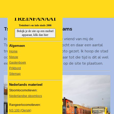
Ga
direct
naar
TREINFANAAT
de
Treinfoto's en info sinds 2008
Tsjechische treinen en trams
hoofdinhoud
Bekijk je de site op een mobiel
apparaat, klik dan hier
In februari 2020 heeft een goede vriend van mij de
Tsjechische hoofdstad Praag bezocht en daar een aantal
Algemeen
treinen en trams voor me op de foto gezet. Ik hoop de stad
Home
ook zelf een keer te bezoeken, maar tot die tijd is dit al wel
Nieuw
een mooie verzameling foto's om op de site te plaatsen.
Gastenboek
Prikbord
Sitemap
Nederlands materieel
Stoomlocomotieven:
Nederlandse stoomlocs
Rangeerlocomotieven:
NS 100 (Oersik)