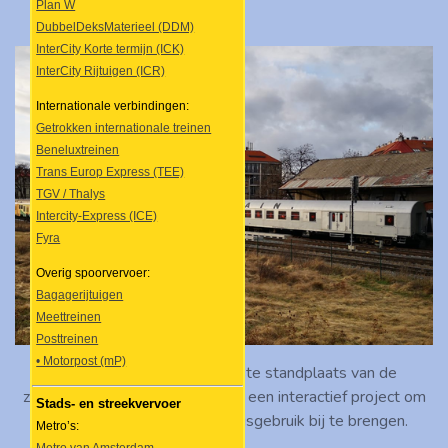
Plan W
DubbelDeksMaterieel (DDM)
InterCity Korte termijn (ICK)
InterCity Rijtuigen (ICR)
Internationale verbindingen:
Getrokken internationale treinen
Beneluxtreinen
Trans Europ Express (TEE)
TGV / Thalys
Intercity-Express (ICE)
Fyra
Overig spoorvervoer:
Bagagerijtuigen
Meettreinen
Posttreinen
• Motorpost (mP)
Praha-Dejvice is ook de vaste standplaats van de
zogenoemde "Revolution Train", een interactief project om
Stads- en streekvervoer
jongeren de gevaren van drugsgebruik bij te brengen.
Metro’s: