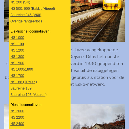
NS 200 (Sik)
NS 500, 600 (Bakkie/Hippel)
Baureihe 346 (V60)
Overige rangeerlocs
Elektrische locomotieven:
NS 1000
NS 1100
Locomotief 714.230 staat met twee aangekoppelde
NS 1200
rijtuigen bij het station Praha-Dejvice. Dit is het oudste
NS 1300
spoorwegstation van Praag en werd in 1830 geopend ten
NS 1500
NS 1600/1800
behoeve van het houttransport vanuit de nabijgelegen
NS 1700
bossen. Vandaag de dag is het in gebruik als station voor de
NS 186 (TRAXX)
voorstadstreinen van het Esko-netwerk.
Baureihe 189
Baureihe 193 (Vectron)
Diesellocomotieven:
NS 2000
NS 2200
NS 2400