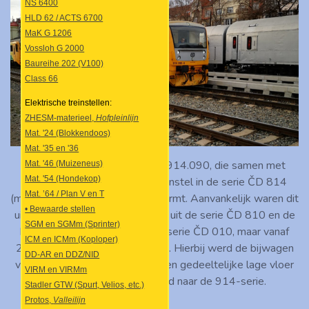
NS 6400
HLD 62 / ACTS 6700
MaK G 1206
Vossloh G 2000
Baureihe 202 (V100)
Class 66
Elektrische treinstellen:
ZHESM-materieel,
Hofpleinlijn
Mat. '24 (Blokkendoos)
Mat. '35 en '36
Hier zien we stuurstandrijtuig 914.090, die samen met
Mat. '46 (Muizeneus)
Mat. '54 (Hondekop)
motorwagen 814.090 een treinstel in de serie ČD
814
Mat. ’64 / Plan V en T
(met als bijnaam "Regionova") vormt. Aanvankelijk waren dit
• Bewaarde stellen
uit 1975 stammende railbussen uit de serie ČD 810 en de
SGM en SGMm (Sprinter)
bijbehorende bijwagens uit de serie ČD 010, maar vanaf
ICM en ICMm (Koploper)
2005 zijn deze gemoderniseerd. Hierbij werd de bijwagen
DD-AR en DDZ/NID
verbouwd tot stuurstand met een gedeeltelijke lage vloer
VIRM en VIRMm
en zijn deze omgenummerd naar de 914-serie.
Stadler GTW (Spurt, Velios, etc.)
Protos,
Valleilijn