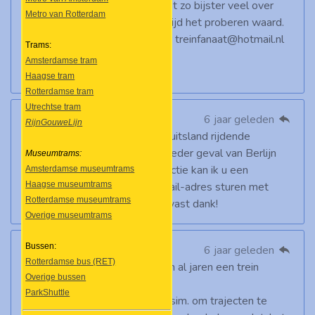
Over het algemeen weet ik niet zo bijster veel over
Metro van Rotterdam
Duits materieel, maar het is altijd het proberen waard.
U kunt de tekening sturen naar treinfanaat@hotmail.nl
Trams:
Amsterdamse tram
Groeten, Twan
Haagse tram
Rotterdamse tram
Utrechtse tram
Cor Gout
6 jaar geleden
RijnGouweLijn
Ik heb een vraag over een in Duitsland rijdende
locomotief, jaren 20/30 die in ieder geval van Berlijn
Museumtrams:
naar Potsdam reed. Na uw reactie kan ik u een
Amsterdamse museumtrams
Haagse museumtrams
tekening van de loc naar uw mail-adres sturen met
Rotterdamse museumtrams
daarbij de vragen die ik heb. alvast dank!
Overige museumtrams
Bussen:
Bennie Veldhuis
6 jaar geleden
Rotterdamse bus (RET)
Heb deze site net ontdekt, ben al jaren een trein
Overige bussen
liefhebber.
ParkShuttle
Ik ben ook bezig met TRAINZ sim. om trajecten te