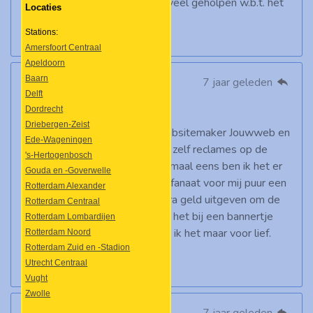
maken. En deze site heeft mij veel geholpen w.b.t. het
Locaties
materieel.
Stations:
Je krijgt van mij een 10.
Amersfoort Centraal
Apeldoorn
Baarn
Twan (webmaster)
7 jaar geleden
Delft
Beste Jan,
Dordrecht
Driebergen-Zeist
Treinfanaat is gemaakt met websitemaker Jouwweb en
Ede-Wageningen
sinds een paar jaar plaatsen zij zelf reclames op de
's-Hertogenbosch
websites van gebruikers. Helemaal eens ben ik het er
Gouda en -Goverwelle
niet mee, maar aangezien Treinfanaat voor mij puur een
Rotterdam Alexander
hobbyproject is ga ik geen extra geld uitgeven om de
Rotterdam Centraal
reclames weg te halen. Zolang het bij een bannertje
Rotterdam Lombardijen
onderaan de pagina blijft neem ik het maar voor lief.
Rotterdam Noord
Rotterdam Zuid en -Stadion
Utrecht Centraal
Groeten, Twan
Vught
Zwolle