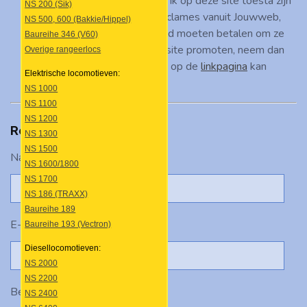
commerciële advertenties die ik op deze site toesta zijn
NS 200 (Sik)
de automatisch geplaatste reclames vanuit Jouwweb,
NS 500, 600 (Bakkie/Hippel)
anders zou ik namelijk zelf geld moeten betalen om ze
Baureihe 346 (V60)
weg te halen. Wil je je eigen site promoten, neem dan
Overige rangeerlocs
contact met me op zodat ik je op de
linkpagina
kan
Elektrische locomotieven:
zetten.
NS 1000
NS 1100
NS 1200
Reactie plaatsen
NS 1300
NS 1500
Naam *
NS 1600/1800
NS 1700
NS 186 (TRAXX)
Baureihe 189
E-mailadres *
Baureihe 193 (Vectron)
Diesellocomotieven:
NS 2000
NS 2200
Bericht *
NS 2400