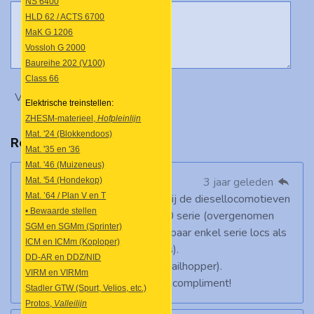
NS 6400
HLD 62 / ACTS 6700
MaK G 1206
Vossloh G 2000
Baureihe 202 (V100)
Class 66
Verstuur reactie
Elektrische treinstellen:
ZHESM-materieel,
Hofpleinlijn
Mat. '24 (Blokkendoos)
Reacties
Mat. '35 en '36
Mat. '46 (Muizeneus)
MJ vd Meer
3 jaar geleden
Mat. '54 (Hondekop)
Mat. ’64 / Plan V en T
Hele leuke site, ik mis echter bij de diesellocomotieven
• Bewaarde stellen
de 2600 serie (Beel), de 2900 serie (overgenomen
SGM en SGMm (Sprinter)
van de staatsmijnen enen een paar enkel serie locs als
ICM en ICMm (Koploper)
de 2500 en de 2800 (Nautilus).
DD-AR en DDZ/NID
Bij de treinstellen de SM90 (Railhopper).
VIRM en VIRMm
Verder erg overzichtelijke site, compliment!
Stadler GTW (Spurt, Velios, etc.)
Protos,
Valleilijn