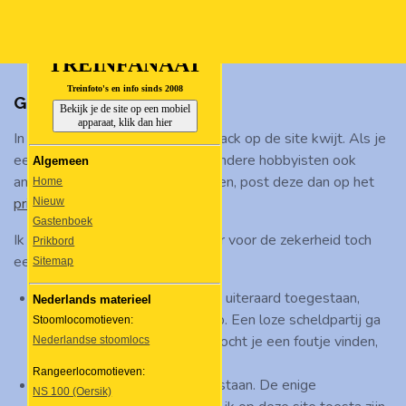
Ga
direct
TREINFANAAT
naar
de
Treinfoto's en info sinds 2008
Gastenboek
hoofdinhoud
Bekijk je de site op een mobiel
apparaat, klik dan hier
In dit gastenboek kan je je feedback op de site kwijt. Als je
een algemene vraag hebt waar andere hobbyisten ook
Algemeen
antwoord op zouden kunnen geven, post deze dan op het
Home
prikbord
.
Nieuw
Gastenboek
Ik hoop dat het niet nodig is, maar voor de zekerheid toch
Prikbord
een paar beknopte regels:
Sitemap
Kritiek op mij of de website is uiteraard toegestaan,
Nederlands materieel
maar wel als ik er iets aan heb. Een loze scheldpartij ga
Stoomlocomotieven:
ik niet serieus nemen, maar mocht je een foutje vinden,
Nederlandse stoomlocs
deel dit dan gerust.
Rangeerlocomotieven:
Reclame maken is niet toegestaan. De enige
NS 100 (Oersik)