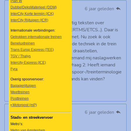
Plan W
DubbelDeksMaterieel (DDM)
Marcel Palmen
6 jaar geleden
InterCity Korte termijn (ICK)
Beste treinfanaten,
InterCity Rijtuigen (ICR)
Als vertaler, vertaal ik regelmatig teksten over
treinbeïnvloedingssystemen (ERTMS/ETCS...). Daar is
Internationale verbindingen:
vrij veel over te vinden op internet. Nu zoek ik ook
Getrokken internationale treinen
gedetailleerde informatie over de techniek in de trein
Beneluxtreinen
Trans Europ Express (TEE)
zelf, (remsystemen, ophanging, draaistellen,
TGV / Thalys
hydraulische circuits etc.). Kan iemand mij naslagwerken
Intercity-Express (ICE)
aanbevelen of handige sites? Vraag 2: Heeft iemand
Fyra
een tip waar ik vertalingen van spoor-/treinterminologie
in de combinatie Frans-Nederlands kan vinden?
Overig spoorvervoer:
Dank voor jullie tips,
Bagagerijtuigen
Marcel Palmen
Meettreinen
Posttreinen
• Motorpost (mP)
Twan (webmaster)
6 jaar geleden
Stads- en streekvervoer
Beste Cor,
Metro’s:
Metro van Amsterdam