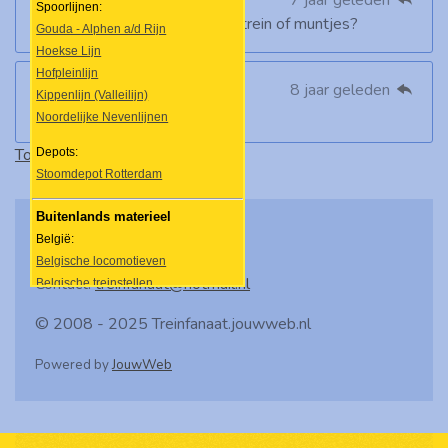
Jan jansen
7 jaar geleden
Spoorlijnen:
Die reclames... wat is het nou, trein of muntjes?
Gouda - Alphen a/d Rijn
Hoekse Lijn
Hofpleinlijn
Apdel
8 jaar geleden
Kippenlijn (Valleilijn)
Ik haat rnet niet arriva
Noordelijke Nevenlijnen
Toon meer berichten
Depots:
Stoomdepot Rotterdam
Buitenlands materieel
België:
Belgische locomotieven
Contact:
treinfanaat@hotmail.nl
Belgische treinstellen
Belgische rijtuigen
© 2008 - 2025 Treinfanaat.jouwweb.nl
Duitsland:
Powered by
JouwWeb
Duitse stoomlocomotieven
• Baureihe 50
• Baureihe 52
Duitse elektrische locomotieven