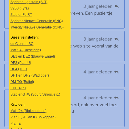
Sprinter Lighttrain (SLT)
Ruud Bos
3 jaar geleden
V250 (Fyra)
Leuke site, lekker luchtig geschreven. Een pleziertje
Stadler FLIRT
om doorheen te browsen.
Sprinter Nieuwe Generatie (SNG)
Intercity Nieuwe Generatie (ICNG)
Dieseltreinstellen:
Allert Bosman
3 jaar geleden
omC en omBC
Wat een mooie fotos op dezee web site vooral van de
Mat.'34 (Dieseldrie)
locomootieven
DE1 en DE2 (Blauwe Engel)
DE3 (Plan U)
DE4 (TEE)
TsA
4 jaar geleden
DH1 en DH2 (Wadloper)
een mooi opgezette site .
DM-’90 (Buffel)
LINT 41/H
Stadler GTW (Spurt, Velios, etc.)
Dominik
4 jaar geleden
Erg interessante site! Veel geleerd, ook over veel locs
Rijtuigen:
waarvan ik eigenlijk niks van wist!
Mat. ’24 (Blokkendoos)
Plan C, -D, en K (Bolkoppen)
Ga zo door!
Plan E