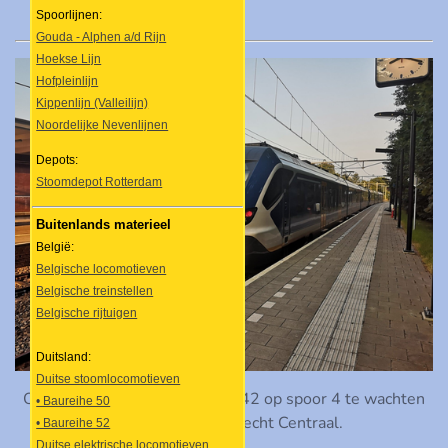
Spoorlijnen:
Gouda - Alphen a/d Rijn
Hoekse Lijn
Hofpleinlijn
Kippenlijn (Valleilijn)
Noordelijke Nevenlijnen
Depots:
Stoomdepot Rotterdam
Buitenlands materieel
België:
Belgische locomotieven
Belgische treinstellen
Belgische rijtuigen
Duitsland:
Duitse stoomlocomotieven
Op 21 juli 2021 staat SNG 2342 op spoor 4 te wachten
• Baureihe 50
op vertrek naar Utrecht Centraal.
• Baureihe 52
Duitse elektrische locomotieven