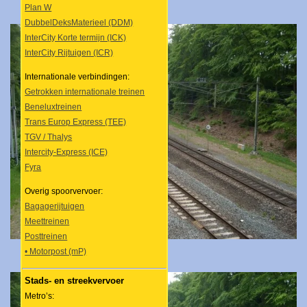
Plan W
DubbelDeksMaterieel (DDM)
InterCity Korte termijn (ICK)
InterCity Rijtuigen (ICR)
Internationale verbindingen:
Getrokken internationale treinen
Beneluxtreinen
Trans Europ Express (TEE)
TGV / Thalys
Intercity-Express (ICE)
Fyra
Overig spoorvervoer:
Bagagerijtuigen
Meettreinen
Posttreinen
• Motorpost (mP)
Stads- en streekvervoer
Metro’s: