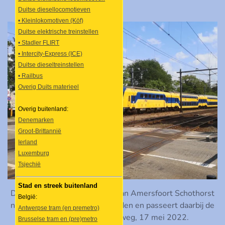
Duitse diesellocomotieven
• Kleinlokomotiven (Köf)
Duitse elektrische treinstellen
• Stadler FLIRT
• Intercity-Express (ICE)
Duitse dieseltreinstellen
• Railbus
Overig Duits materieel
Overig buitenland:
Denemarken
Groot-Brittannië
Ierland
Luxemburg
Tsjechië
Stad en streek buitenland
DDZ 7614 komt als intercity van Amersfoort Schothorst
België:
naar Schiphol door Baarn gereden en passeert daarbij de
Antwerpse tram (en premetro)
overweg in de Stationsweg, 17 mei 2022.
Brusselse tram en (pre)metro