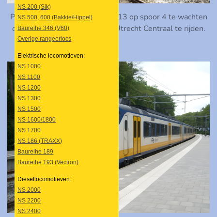
NS 200 (Sik)
Plan V 456 staat op 25 mei 2013 op spoor 4 te wachten
NS 500, 600 (Bakkie/Hippel)
om over de Stichtse Lijn naar Utrecht Centraal te rijden.
Baureihe 346 (V60)
Overige rangeerlocs
Elektrische locomotieven:
NS 1000
NS 1100
NS 1200
NS 1300
NS 1500
NS 1600/1800
NS 1700
NS 186 (TRAXX)
Baureihe 189
Baureihe 193 (Vectron)
Diesellocomotieven:
NS 2000
NS 2200
NS 2400