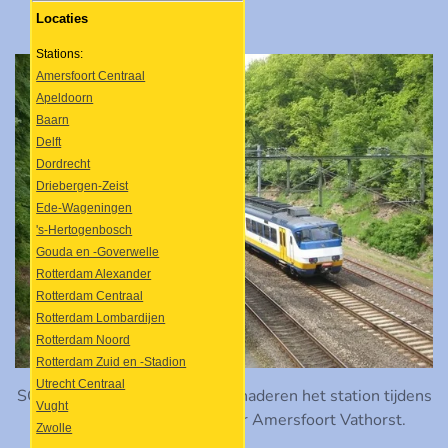
Locaties
Stations:
Amersfoort Centraal
Apeldoorn
Baarn
Delft
Dordrecht
Driebergen-Zeist
Ede-Wageningen
's-Hertogenbosch
Gouda en -Goverwelle
Rotterdam Alexander
Rotterdam Centraal
Rotterdam Lombardijen
Rotterdam Noord
Rotterdam Zuid en -Stadion
Utrecht Centraal
SGMm-stellen 2943 en 2953 naderen het station tijdens
Vught
een slag van Hoofddorp naar Amersfoort Vathorst.
Zwolle