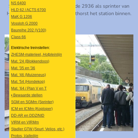
NS 6400
SGMm 2940 rijdt samen met de 2936 als sprinter van
HLD 62 / ACTS 6700
Hoofddorp naar Amersfoort Vathorst het station binnen.
MaK G 1206
Vossloh G 2000
Baureihe 202 (V100)
Class 66
Elektrische treinstellen:
ZHESM-materieel,
Hofpleinlijn
Mat. '24 (Blokkendoos)
Mat. '35 en '36
Mat. '46 (Muizeneus)
Mat. '54 (Hondekop)
Mat. ’64 / Plan V en T
• Bewaarde stellen
SGM en SGMm (Sprinter)
ICM en ICMm (Koploper)
DD-AR en DDZ/NID
VIRM en VIRMm
Stadler GTW (Spurt, Velios, etc.)
Protos,
Valleilijn