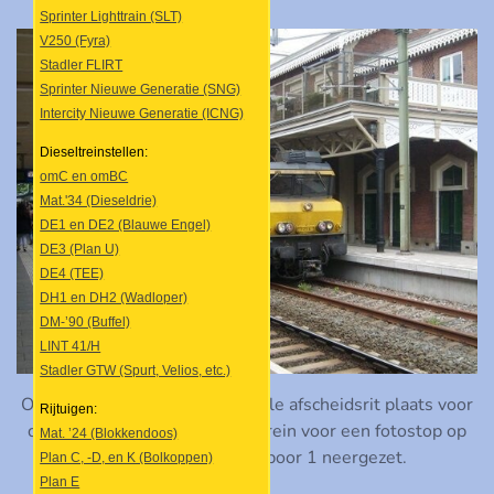
Sprinter Lighttrain (SLT)
V250 (Fyra)
Stadler FLIRT
Sprinter Nieuwe Generatie (SNG)
Intercity Nieuwe Generatie (ICNG)
Dieseltreinstellen:
omC en omBC
Mat.'34 (Dieseldrie)
DE1 en DE2 (Blauwe Engel)
DE3 (Plan U)
DE4 (TEE)
DH1 en DH2 (Wadloper)
DM-’90 (Buffel)
LINT 41/H
Stadler GTW (Spurt, Velios, etc.)
Op deze dag vond er een officiële afscheidsrit plaats voor
Rijtuigen:
de DD-AR. In Baarn werd de trein voor een fotostop op
Mat. ’24 (Blokkendoos)
het weinig gebruikte spoor 1 neergezet.
Plan C, -D, en K (Bolkoppen)
Plan E