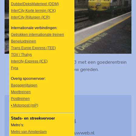
DubbelDeksMaterieel (DDM)
InterCity Korte termijn (ICK)
InterCity Rijtuigen (ICR)
Internationale verbindingen:
Getrokken internationale treinen
Beneluxtreinen
Trans Europ Express (TEE)
TGV / Thalys
Loc 234 komt op 30 april 2013 met een goederentrein
Intercity-Express (ICE)
Fyra
door station Carlow gereden.
Overig spoorvervoer:
Bagagerijtuigen
Meettreinen
Posttreinen
• Motorpost (mP)
Stads- en streekvervoer
Contact:
treinfanaat@hotmail.nl
Metro’s:
Metro van Amsterdam
© 2008 - 2025 Treinfanaat.jouwweb.nl