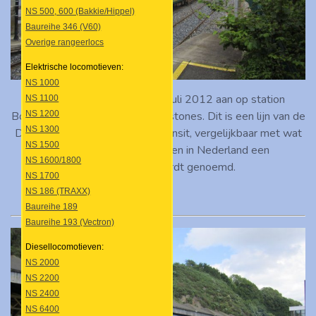
NS 500, 600 (Bakkie/Hippel)
Baureihe 346 (V60)
Overige rangeerlocs
Elektrische locomotieven:
NS 1000
Treinstel 8621 komt op 15 juli 2012 aan op station
NS 1100
Booterstown, op weg naar Greystones. Dit is een lijn van de
NS 1200
NS 1300
DART, de Dublin Area Rapid Transit, vergelijkbaar met wat
NS 1500
in Duitsland S-Bahn heet en in Nederland een
NS 1600/1800
voorstadstrein wordt genoemd.
NS 1700
NS 186 (TRAXX)
Baureihe 189
Baureihe 193 (Vectron)
Diesellocomotieven:
NS 2000
NS 2200
NS 2400
NS 6400