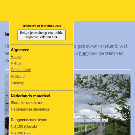
Ga
direct
TREINFANAAT
naar
Treinfoto's en info sinds 2008
de
Bekijk je de site op een mobiel
Ierland
hoofdinhoud
apparaat, klik dan hier
Hier vind je foto's van het spoorse gebeuren in Ierland, wat
Algemeen
helaas niet al te veel voorstelt. Klik
hier
voor de tram van
Home
Dublin.
Nieuw
Gastenboek
Prikbord
Sitemap
Nederlands materieel
Stoomlocomotieven:
Nederlandse stoomlocs
Rangeerlocomotieven:
NS 100 (Oersik)
NS 200 (Sik)