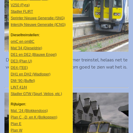
V250 (Fyra)
Stadler FLIRT
Sprinter Nieuwe Generatie (SNG)
Intercity Nieuwe Generatie (ICNG)
Dieseltreinstellen:
omC en omBC
Mat.'34 (Dieseldrie)
DE1 en DE2 (Blauwe Engel)
Daarachter stond nog een moderner treinstel, helaas net te
DE3 (Plan U)
veel achter de 2815 verborgen om goed te zien wat het is.
DE4 (TEE)
DH1 en DH2 (Wadloper)
DM-’90 (Buffel)
LINT 41/H
Stadler GTW (Spurt, Velios, etc.)
Rijtuigen:
Mat. ’24 (Blokkendoos)
Plan C, -D, en K (Bolkoppen)
Plan E
Plan W