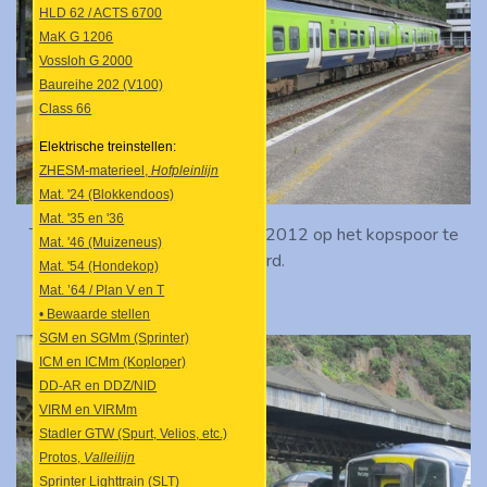
HLD 62 / ACTS 6700
MaK G 1206
Vossloh G 2000
Baureihe 202 (V100)
Class 66
Elektrische treinstellen:
ZHESM-materieel,
Hofpleinlijn
Mat. '24 (Blokkendoos)
Mat. '35 en '36
Treinstel 2815 staat op 18 juli 2012 op het kopspoor te
Mat. '46 (Muizeneus)
Waterford.
Mat. '54 (Hondekop)
Mat. ’64 / Plan V en T
• Bewaarde stellen
SGM en SGMm (Sprinter)
ICM en ICMm (Koploper)
DD-AR en DDZ/NID
VIRM en VIRMm
Stadler GTW (Spurt, Velios, etc.)
Protos,
Valleilijn
Sprinter Lighttrain (SLT)